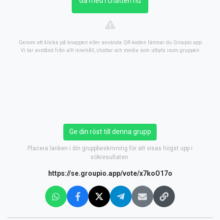
Gå med i chatten nu
Genom att klicka på knappen eller använda QR-koden lämnar du Groupio.app
Vi tar avstånd från allt innehåll, chattar och media som utbyts inom gruppen
Ge din röst till denna grupp
Placera länken i din gruppbeskrivning för att visas högst upp i
sökresultaten.
https://se.groupio.app/vote/x7koO17o