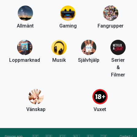
Allmänt
Gaming
Fangrupper
Loppmarknad
Musik
Självhjälp
Serier
&
Filmer
Vänskap
Vuxet
Groupio.app
🇩🇪
🇬🇧
🇪🇸
🇳🇱
🇷🇺
🇹🇷
Contact
/