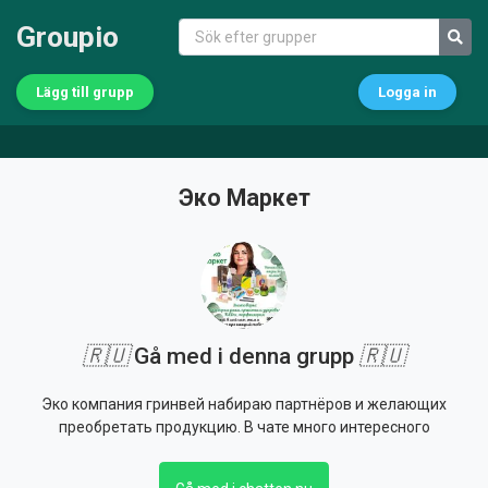
Groupio
Lägg till grupp
Logga in
Эко Маркет
🇷🇺
Gå med i denna grupp
🇷🇺
Эко компания гринвей набираю партнёров и желающих
преобретать продукцию. В чате много интересного