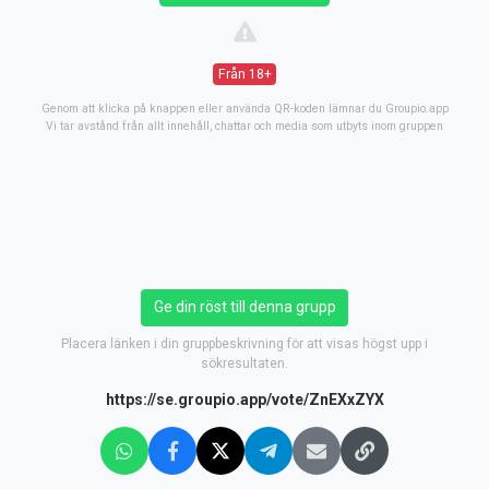
Från 18+
Genom att klicka på knappen eller använda QR-koden lämnar du Groupio.app
Vi tar avstånd från allt innehåll, chattar och media som utbyts inom gruppen
Ge din röst till denna grupp
Placera länken i din gruppbeskrivning för att visas högst upp i
sökresultaten.
https://se.groupio.app/vote/ZnEXxZYX