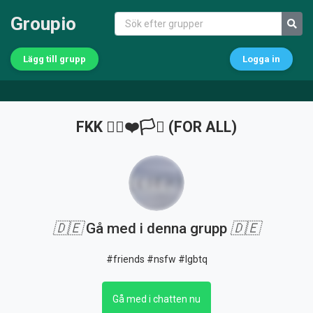
Groupio
Lägg till grupp
Logga in
FKK 🏳️‍🌈❤️🏳️‍⚧️ (FOR ALL)
🇩🇪
Gå med i denna grupp
🇩🇪
#friends #nsfw #lgbtq
Gå med i chatten nu