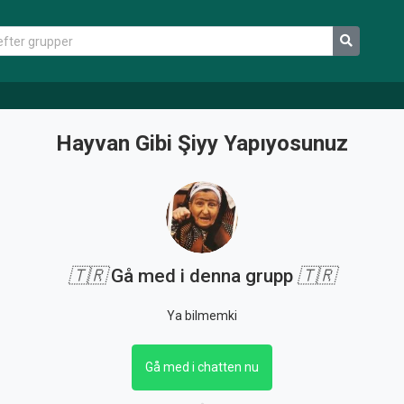
Hayvan Gibi Şiyy Yapıyosunuz
🇹🇷
Gå med i denna grupp
🇹🇷
Ya bilmemki
Gå med i chatten nu