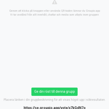
Genom att klicka på knappen eller använda QR-koden lämnar du Groupio.app
Vi tar avstånd från allt innehåll, chattar och media som utbyts inom gruppen
Ge din röst till denna grupp
Placera länken i din gruppbeskrivning för att visas högst upp i sökresultaten.
https://se.groupio.app/vote/x7kGdN7o