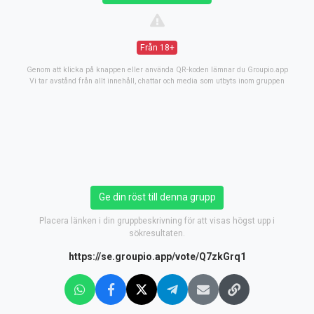
Från 18+
Genom att klicka på knappen eller använda QR-koden lämnar du Groupio.app
Vi tar avstånd från allt innehåll, chattar och media som utbyts inom gruppen
Ge din röst till denna grupp
Placera länken i din gruppbeskrivning för att visas högst upp i
sökresultaten.
https://se.groupio.app/vote/Q7zkGrq1