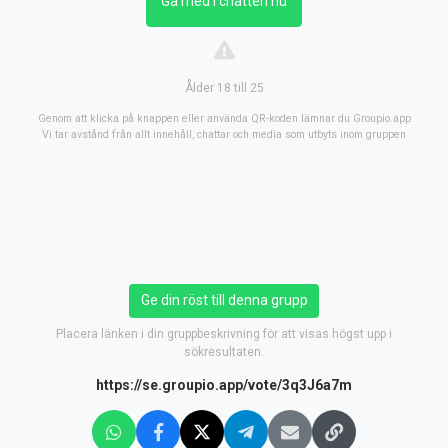
Gå med i chatten nu
Ålder 18 till 25
Genom att klicka på knappen eller använda QR-koden lämnar du Groupio.app
Vi tar avstånd från allt innehåll, chattar och media som utbyts inom gruppen
Ge din röst till denna grupp
Placera länken i din gruppbeskrivning för att visas högst upp i
sökresultaten.
https://se.groupio.app/vote/3q3J6a7m