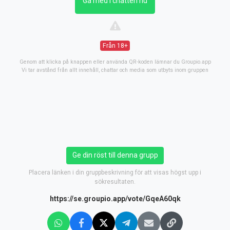
Gå med i chatten nu
Från 18+
Genom att klicka på knappen eller använda QR-koden lämnar du Groupio.app
Vi tar avstånd från allt innehåll, chattar och media som utbyts inom gruppen
Ge din röst till denna grupp
Placera länken i din gruppbeskrivning för att visas högst upp i
sökresultaten.
https://se.groupio.app/vote/GqeA60qk