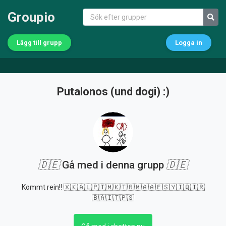
Groupio
Lägg till grupp
Logga in
Putalonos (und dogi) :)
🇩🇪
Gå med i denna grupp
🇩🇪
Kommt rein!! 🇽🇰🇦🇱🇵🇹🇲🇰🇹🇷🇲🇦🇦🇫🇸🇾🇮🇶🇮🇷
🇧🇦🇮🇹🇵🇸