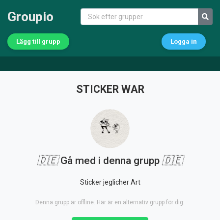
Groupio
Lägg till grupp
Logga in
STICKER WAR
🇩🇪
Gå med i denna grupp
🇩🇪
Sticker jeglicher Art
Denna grupp är offline. Här är en alternativ grupp för dig: