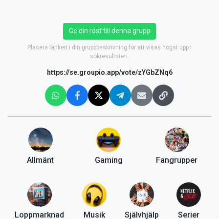
Ge din röst till denna grupp
Placera länken i din gruppbeskrivning för att visas högst upp i
sökresultaten.
https://se.groupio.app/vote/zYGbZNq6
Allmänt
Gaming
Fangrupper
Loppmarknad
Musik
Självhjälp
Serier