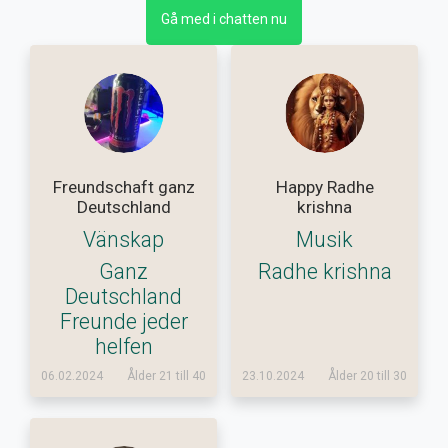
Gå med i chatten nu
Freundschaft ganz
Happy Radhe
Deutschland
krishna
Vänskap
Musik
Ganz
Radhe krishna
Deutschland
Freunde jeder
helfen
06.02.2024
Ålder 21 till 40
23.10.2024
Ålder 20 till 30