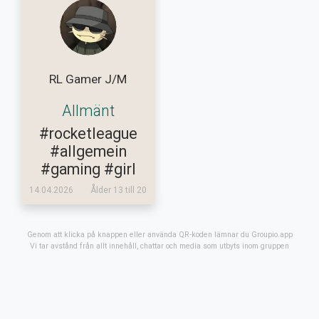
RL Gamer J/M
Allmänt
#rocketleague
#allgemein
#gaming
#girl
14.04.2026
Ålder 13 till 20
Genom att klicka på knappen eller använda QR-koden lämnar du Groupio.app
Vi tar avstånd från allt innehåll, chattar och media som utbyts inom gruppen