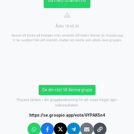
Gå med i chatten nu
Ålder 18 till 30
Genom att klicka på knappen eller använda QR-koden lämnar du Groupio.app
Vi tar avstånd från allt innehåll, chattar och media som utbyts inom gruppen
Ge din röst till denna grupp
Placera länken i din gruppbeskrivning för att visas högst upp i
sökresultaten.
https://se.groupio.app/vote/6YPAK5n4