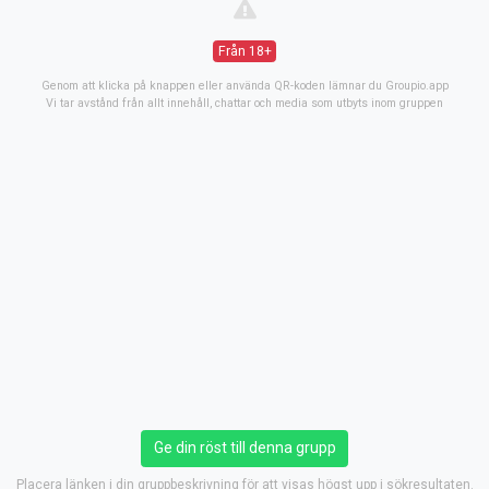
Från 18+
Genom att klicka på knappen eller använda QR-koden lämnar du Groupio.app
Vi tar avstånd från allt innehåll, chattar och media som utbyts inom gruppen
Ge din röst till denna grupp
Placera länken i din gruppbeskrivning för att visas högst upp i sökresultaten.