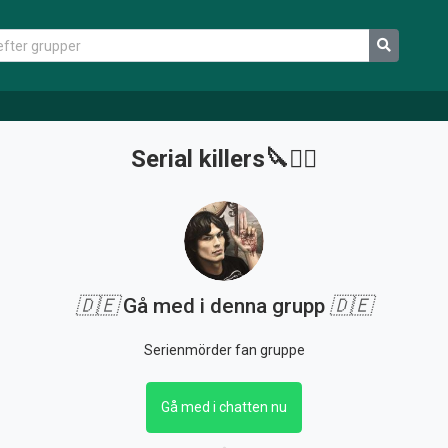
Serial killers🔪❤️‍🔥
🇩🇪
Gå med i denna grupp
🇩🇪
Serienmörder fan gruppe
Gå med i chatten nu