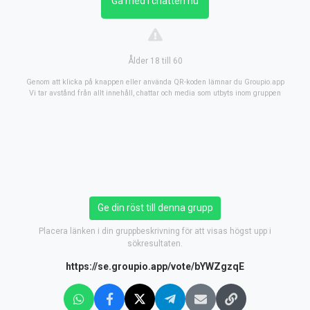
Gå med i chatten nu
Ålder 18 till 60
Genom att klicka på knappen eller använda QR-koden lämnar du Groupio.app
Vi tar avstånd från allt innehåll, chattar och media som utbyts inom gruppen
Ge din röst till denna grupp
Placera länken i din gruppbeskrivning för att visas högst upp i
sökresultaten.
https://se.groupio.app/vote/bYWZgzqE