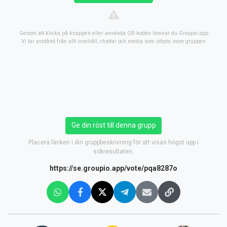
Genom att klicka på knappen eller använda QR-koden lämnar du Groupio.app
Vi tar avstånd från allt innehåll, chattar och media som utbyts inom gruppen
Ge din röst till denna grupp
Placera länken i din gruppbeskrivning för att visas högst upp i
sökresultaten.
https://se.groupio.app/vote/pqa8287o