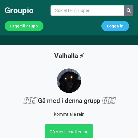
Groupio
Lägg till grupp
Logga in
Valhalla ⚡️
🇩🇪
Gå med i denna grupp
🇩🇪
Kommt alle rein
Gå med i chatten nu