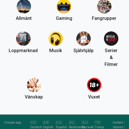
Allmänt
Gaming
Fangrupper
Loppmarknad
Musik
Självhjälp
Serier
&
Filmer
Vänskap
Vuxet
Groupio.app
🇩🇪
🇬🇧
🇪🇸
🇳🇱
🇷🇺
🇹🇷
Contact
/
Deutsch
English
Español
Nederlands
Русский
Türkçe
Imprint
/