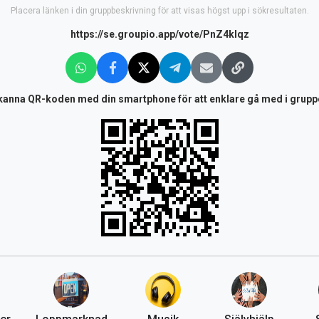
Placera länken i din gruppbeskrivning för att visas högst upp i sökresultaten.
https://se.groupio.app/vote/PnZ4klqz
kanna QR-koden med din smartphone för att enklare gå med i grupp