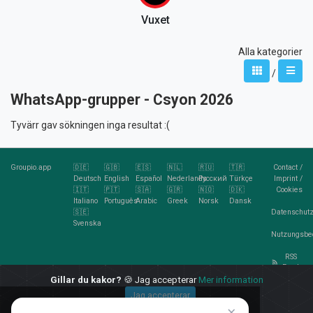
Vuxet
Alla kategorier
/
WhatsApp-grupper - Csyon 2026
Tyvärr gav sökningen inga resultat :(
Groupio.app
🇩🇪
🇬🇧
🇪🇸
🇳🇱
🇷🇺
🇹🇷
Contact
/
Deutsch
English
Español
Nederlands
Русский
Türkçe
Imprint
/
🇮🇹
🇵🇹
🇸🇦
🇬🇷
🇳🇴
🇩🇰
Cookies
Italiano
Português
Arabic
Greek
Norsk
Dansk
🇸🇪
Datenschutz
Svenska
Nutzungsbe
RSS
Feed
Gillar du kakor?
🍪 Jag accepterar
Mer information
Jag accepterar
×