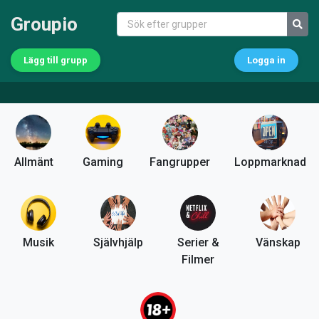
Groupio
Lägg till grupp
Logga in
Allmänt
Gaming
Fangrupper
Loppmarknad
Musik
Självhjälp
Serier &
Vänskap
Filmer