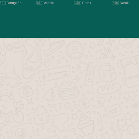
🇵🇹 Português
🇸🇦 Arabic
🇬🇷 Greek
🇳🇴 Norsk