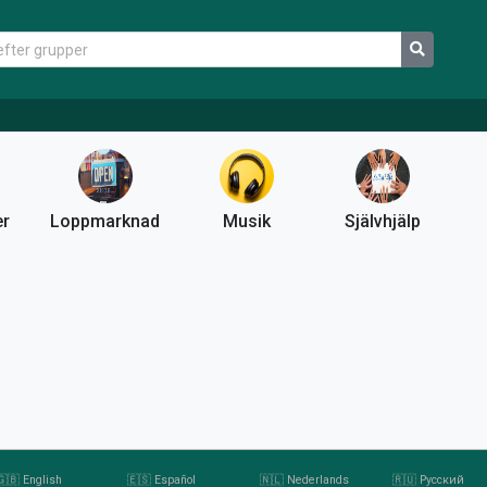
er
Loppmarknad
Musik
Självhjälp
🇬🇧 English
🇪🇸 Español
🇳🇱 Nederlands
🇷🇺 Русский