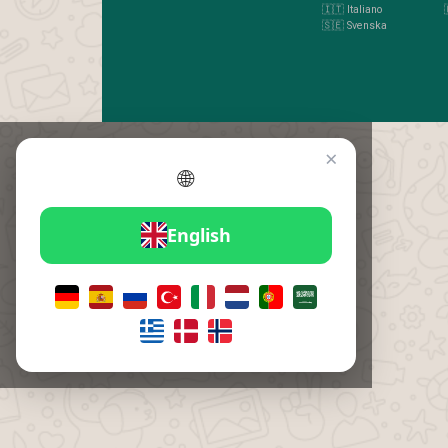
🇮🇹 Italiano
🇸🇪 Svenska
×
🌐
English