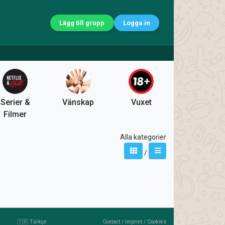
Lägg till grupp
Logga in
Serier &
Vänskap
Vuxet
Filmer
Alla kategorier
/
🇹🇷 Türkçe
Contact
/
Imprint
/
Cookies