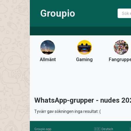
Groupio
Allmänt
Gaming
Fangrupp
WhatsApp-grupper - nudes 20
Tyvärr gav sökningen inga resultat :(
Groupio.app
🇩🇪 Deutsch