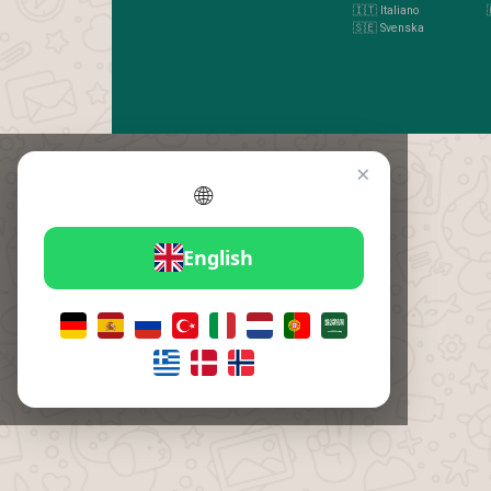
🇮🇹 Italiano
🇸🇪 Svenska
×
🌐
English