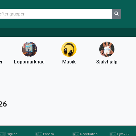
er
Loppmarknad
Musik
Självhjälp
26
🇬🇧 English
🇪🇸 Español
🇳🇱 Nederlands
🇷🇺 Русский