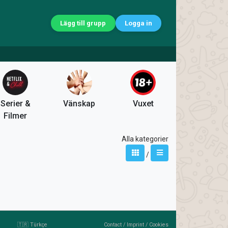
Lägg till grupp
Logga in
Serier &
Vänskap
Vuxet
Filmer
Alla kategorier
/
🇹🇷 Türkçe
Contact
/
Imprint
/
Cookies