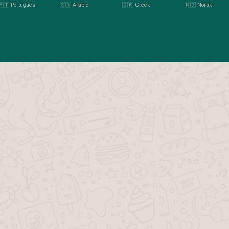
🇵🇹 Português
🇸🇦 Arabic
🇬🇷 Greek
🇳🇴 Norsk