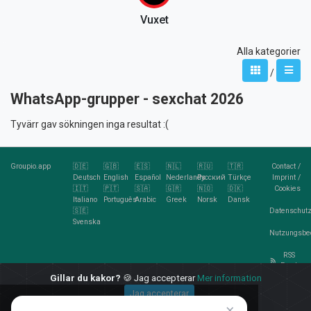
Vuxet
Alla kategorier
/
WhatsApp-grupper - sexchat 2026
Tyvärr gav sökningen inga resultat :(
Groupio.app
🇩🇪
🇬🇧
🇪🇸
🇳🇱
🇷🇺
🇹🇷
Contact
/
Deutsch
English
Español
Nederlands
Русский
Türkçe
Imprint
/
🇮🇹
🇵🇹
🇸🇦
🇬🇷
🇳🇴
🇩🇰
Cookies
Italiano
Português
Arabic
Greek
Norsk
Dansk
🇸🇪
Datenschutz
Svenska
Nutzungsbe
RSS
Feed
Gillar du kakor?
🍪 Jag accepterar
Mer information
Jag accepterar
×