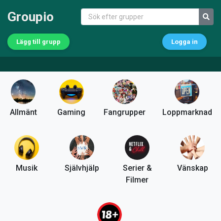
Groupio
Lägg till grupp
Logga in
Allmänt
Gaming
Fangrupper
Loppmarknad
Musik
Självhjälp
Serier &
Vänskap
Filmer