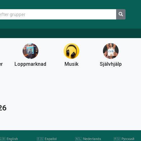
er
Loppmarknad
Musik
Självhjälp
26
🇬🇧 English
🇪🇸 Español
🇳🇱 Nederlands
🇷🇺 Русский