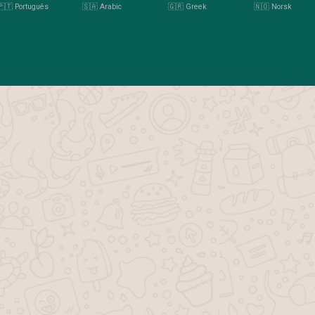
🇵🇹 Português
🇸🇦 Arabic
🇬🇷 Greek
🇳🇴 Norsk