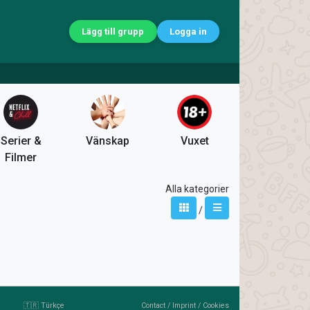
Lägg till grupp
Logga in
Serier &
Vänskap
Vuxet
Filmer
Alla kategorier
/
🇹🇷 Türkçe
Contact
/
Imprint
/
Cookies