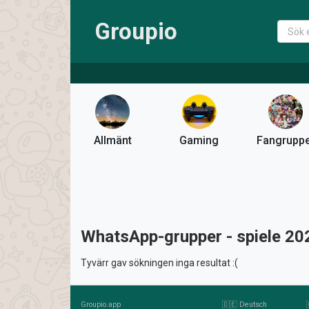
Groupio
Allmänt
Gaming
Fangrupp
WhatsApp-grupper - spiele 20
Tyvärr gav sökningen inga resultat :(
Groupio.app
🇩🇪 Deutsch