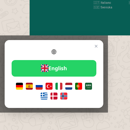
🇮🇹 Italiano
🇸🇪 Svenska
×
🌐
English